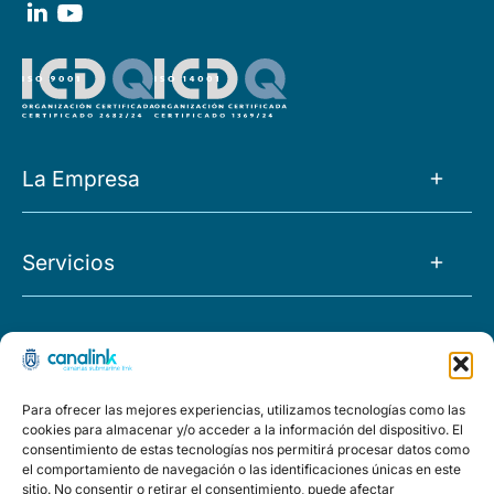
La Empresa
La Empresa
Servicios
Noticias
Tránsito IP
Empleo
Proyectos
O&M
FAQs
Morocco
Para ofrecer las mejores experiencias, utilizamos tecnologías como las
Capacidad
Políticas
cookies para almacenar y/o acceder a la información del dispositivo. El
El Hierro
consentimiento de estas tecnologías nos permitirá procesar datos como
Housing
el comportamiento de navegación o las identificaciones únicas en este
Aviso legal
Política de privacidad
Política de calidad y medioambi
sitio. No consentir o retirar el consentimiento, puede afectar