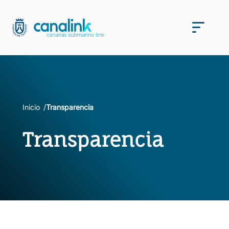
Saltar
al
Men
contenido
Inicio
Transparencia
Transparencia