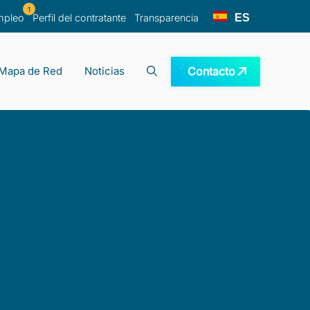
1
ES
mpleo
Perfil del contratante
Transparencia
Contacto
Mapa de Red
Noticias
recuentes
ano
e investigación