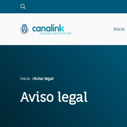
Saltar
al
contenido
Inicio
Pro
Inicio
Aviso legal
Aviso legal