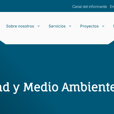
Canal del informante
E
Sobre nosotros
Servicios
Proyectos
yectos de despliegue
La Empresa
Tránsito IP
Preguntas f
Llave en m
Proyectos d
Empleo
O&M
Housing
Capacidad
dad y Medio Ambiente