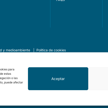
dad y medioambiente
Política de cookies
Perfil del contratante
Transparencia
ookies para
 de estas
egación o las
Aceptar
nerife
nto, puede afectar