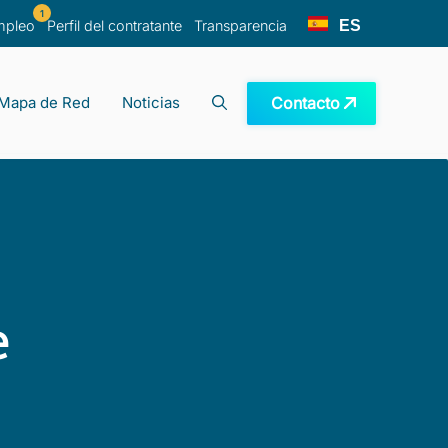
1
ES
mpleo
Perfil del contratante
Transparencia
Contacto
Mapa de Red
Noticias
recuentes
ano
e investigación
​