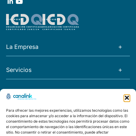
La Empresa
La Empresa
Servicios
Noticias
Tránsito IP
Empleo
Proyectos
O&M
FAQs
Morocco
Para ofrecer las mejores experiencias, utilizamos tecnologías como las
Capacidad
Políticas
cookies para almacenar y/o acceder a la información del dispositivo. El
El Hierro
consentimiento de estas tecnologías nos permitirá procesar datos como
Housing
el comportamiento de navegación o las identificaciones únicas en este
Aviso legal
Política de privacidad
Política de calidad y medioambi
sitio. No consentir o retirar el consentimiento, puede afectar
Ring