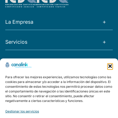
La Empresa
La Empresa
Servicios
Noticias
Tránsito IP
Empleo
Proyectos
O&M
FAQs
Morocco
Para ofrecer las mejores experiencias, utilizamos tecnologías como las
Capacidad
Políticas
cookies para almacenar y/o acceder a la información del dispositivo. El
El Hierro
consentimiento de estas tecnologías nos permitirá procesar datos como
Housing
el comportamiento de navegación o las identificaciones únicas en este
Aviso legal
Política de privacidad
Política de calidad y medioambi
sitio. No consentir o retirar el consentimiento, puede afectar
Ring
Llave en mano
negativamente a ciertas características y funciones.
CONTACTO
Studies
Gestionar los servicios