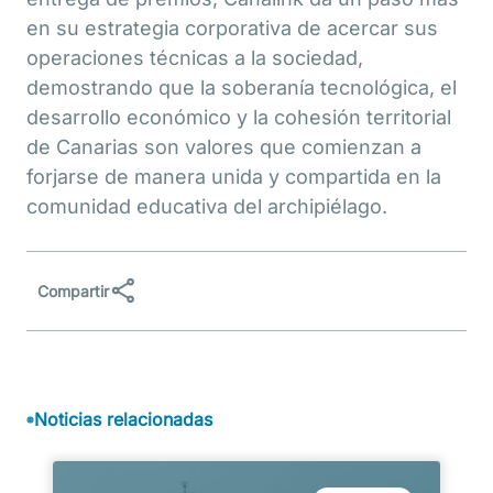
en su estrategia corporativa de acercar sus
operaciones técnicas a la sociedad,
demostrando que la soberanía tecnológica, el
desarrollo económico y la cohesión territorial
de Canarias son valores que comienzan a
forjarse de manera unida y compartida en la
comunidad educativa del archipiélago.
Compartir
Compartir
Comp
Compartir
en
en
en
Facebook
LinkedIn
X
(Twit
Noticias relacionadas