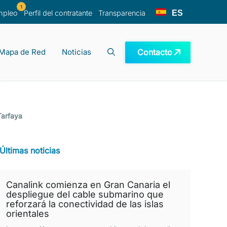
1
ES
mpleo
Perfil del contratante
Transparencia
Contacto
Mapa de Red
Noticias
recuentes
ano
e investigación
Tarfaya
Últimas noticias
Canalink comienza en Gran Canaria el
despliegue del cable submarino que
reforzará la conectividad de las islas
orientales