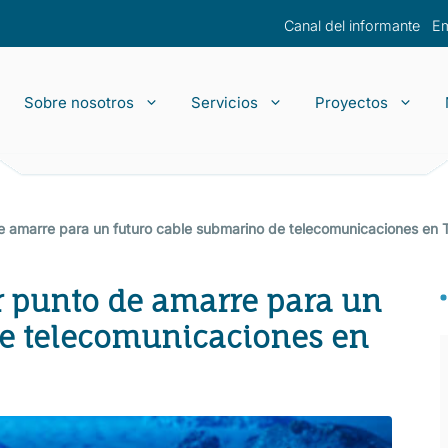
Canal del informante
E
Sobre nosotros
Servicios
Proyectos
yectos de despliegue
La Empresa
Tránsito IP
Preguntas f
Llave en m
Proyectos d
Empleo
O&M
Housing
 de amarre para un futuro cable submarino de telecomunicaciones en 
Capacidad
or punto de amarre para un
de telecomunicaciones en