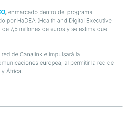
CO
,
enmarcado dentro del programa
ado por HaDEA (Health and Digital Executive
 de 7,5 millones de euros y se estima que
a red de Canalink e impulsará la
comunicaciones europea, al permitir la red de
y África.
Compartir
Compartir
Comparti
en
en
en
Facebook
LinkedIn
X
(Twitter)