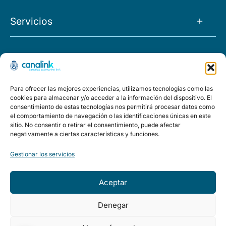
La Empresa
Servicios
Noticias
Tránsito IP
Empleo
Proyectos
O&M
FAQs
Morocco
Para ofrecer las mejores experiencias, utilizamos tecnologías como las
Capacidad
Políticas
cookies para almacenar y/o acceder a la información del dispositivo. El
El Hierro
consentimiento de estas tecnologías nos permitirá procesar datos como
Housing
el comportamiento de navegación o las identificaciones únicas en este
Aviso legal
Política de privacidad
Política de calidad y medioambi
sitio. No consentir o retirar el consentimiento, puede afectar
Ring
Llave en mano
negativamente a ciertas características y funciones.
CONTACTO
Studies
Gestionar los servicios
Fuerteventura
Aceptar
Accesibilidad
Denegar
Copyright © 2026 Canarias Submarine Link del Cabildo de