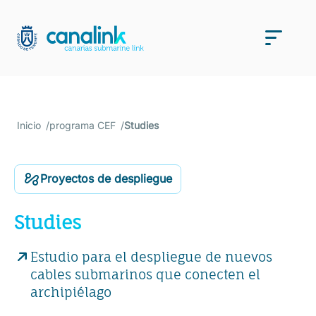
Saltar
al
Men
contenido
Inicio
programa CEF
Studies
Proyectos de despliegue
Studies
Estudio para el despliegue de nuevos
cables submarinos que conecten el
archipiélago