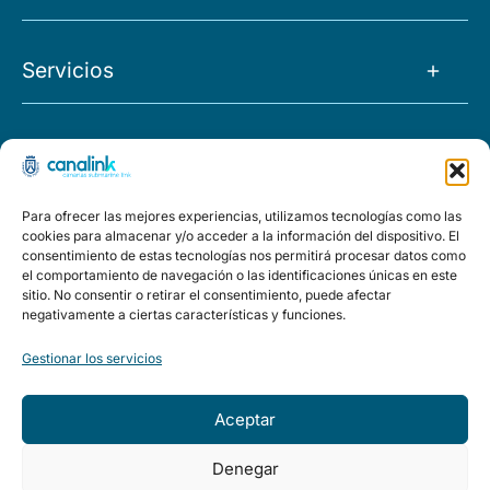
La Empresa
Servicios
Noticias
Tránsito IP
Empleo
Proyectos
O&M
FAQs
Morocco
Para ofrecer las mejores experiencias, utilizamos tecnologías como las
Capacidad
Políticas
cookies para almacenar y/o acceder a la información del dispositivo. El
El Hierro
consentimiento de estas tecnologías nos permitirá procesar datos como
Housing
el comportamiento de navegación o las identificaciones únicas en este
Aviso legal
Política de privacidad
Política de calidad y medioambi
sitio. No consentir o retirar el consentimiento, puede afectar
Ring
Llave en mano
negativamente a ciertas características y funciones.
CONTACTO
Studies
Gestionar los servicios
Fuerteventura
Aceptar
Accesibilidad
Denegar