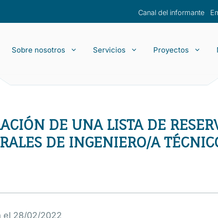
Canal del informante
E
Sobre nosotros
Servicios
Proyectos
yectos de despliegue
La Empresa
Tránsito IP
Preguntas f
Llave en m
Proyectos d
Empleo
O&M
Housing
RACIÓN DE UNA LISTA DE RESE
Capacidad
ALES DE INGENIERO/A TÉCNIC
a el 28/02/2022