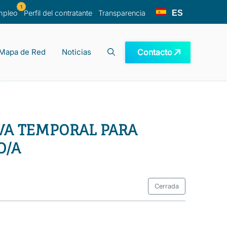
1
ES
mpleo
Perfil del contratante
Transparencia
Contacto
Mapa de Red
Noticias
recuentes
ano
e investigación
RVA TEMPORAL PARA
O/A
Cerrada