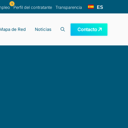
1
ES
mpleo
Perfil del contratante
Transparencia
Contacto
Mapa de Red
Noticias
recuentes
ano
e investigación