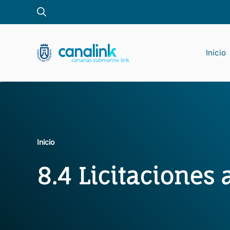
Saltar
al
contenido
Inicio
Pro
Inicio
8.4 Licitaciones