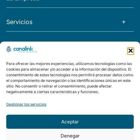
La Empresa
Servicios
Noticias
Tránsito IP
Empleo
Proyectos
O&M
FAQs
Morocco
Para ofrecer las mejores experiencias, utilizamos tecnologías como las
Capacidad
Políticas
cookies para almacenar y/o acceder a la información del dispositivo. El
El Hierro
consentimiento de estas tecnologías nos permitirá procesar datos como
Housing
el comportamiento de navegación o las identificaciones únicas en este
Aviso legal
Política de privacidad
Política de calidad y medioambi
sitio. No consentir o retirar el consentimiento, puede afectar
Ring
Llave en mano
negativamente a ciertas características y funciones.
CONTACTO
Studies
Gestionar los servicios
Fuerteventura
Aceptar
Accesibilidad
Denegar