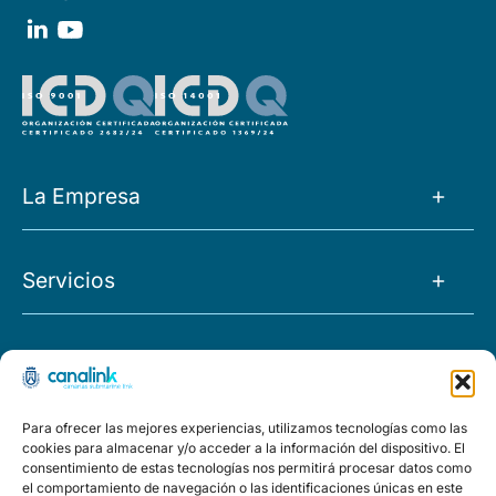
La Empresa
La Empresa
Servicios
Noticias
Tránsito IP
Empleo
Proyectos
O&M
FAQs
Morocco
Para ofrecer las mejores experiencias, utilizamos tecnologías como las
Capacidad
Políticas
cookies para almacenar y/o acceder a la información del dispositivo. El
El Hierro
consentimiento de estas tecnologías nos permitirá procesar datos como
Housing
el comportamiento de navegación o las identificaciones únicas en este