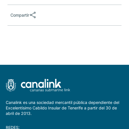
Compartir
Compartir
Comp
Compartir
en
en
en
Facebook
LinkedIn
X
(Twit
Canalink es una sociedad mercantil pública dependiente del
Excelentísimo Cabildo Insular de Tenerife a partir del 30 de
abril de 2013.
REDES: