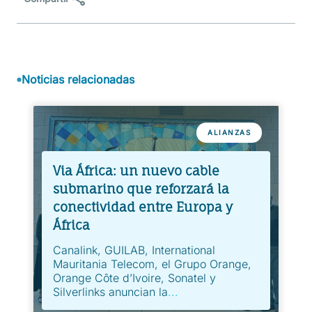
en
en
en
Facebook
LinkedIn
X
(Twit
Noticias relacionadas
ALIANZAS
Via África: un nuevo cable
submarino que reforzará la
conectividad entre Europa y
África
Canalink, GUILAB, International
Mauritania Telecom, el Grupo Orange,
Orange Côte d’Ivoire, Sonatel y
Silverlinks anuncian la
...